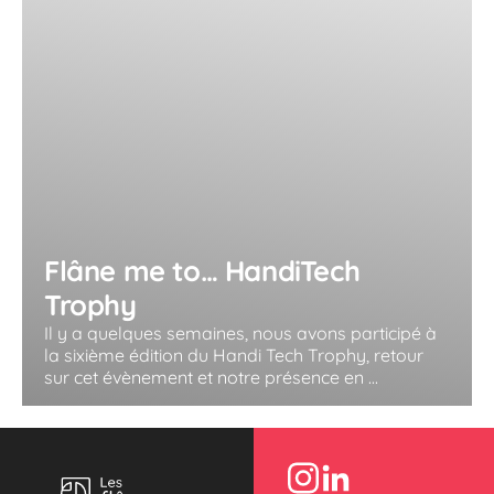
Flâne me to… HandiTech
Trophy
Il y a quelques semaines, nous avons participé à
la sixième édition du Handi Tech Trophy, retour
sur cet évènement et notre présence en ...