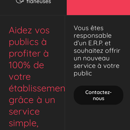
Vous êtes
Aidez vos
responsable
publics à
d’un E.R.P. et
souhaitez offrir
profiter à
un nouveau
100% de
service à votre
public
votre
établissement
Contactez-
grâce à un
nous
service
simple,