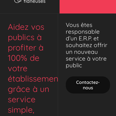
Vous êtes
Aidez vos
responsable
publics à
d’un E.R.P. et
souhaitez offrir
profiter à
un nouveau
100% de
service à votre
public
votre
établissement
Contactez-
grâce à un
nous
service
simple,