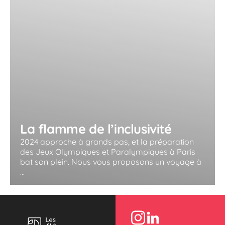
La flamme de l’inclusivité
2024 approche à grands pas, et la préparation
des Jeux Olympiques et Paralympiques à Paris
bat son plein. Nous vous proposons un voyage à
...